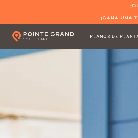
¡D
Ir
¡GANA UNA T
al
contenido
principal
PLANOS DE PLANT