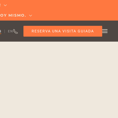
!
HOY MISMO.
RESERVA UNA VISITA GUIADA
S
EN